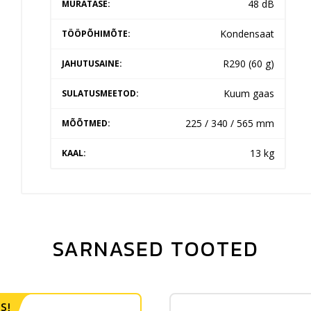
48 dB
MÜRATASE:
Kondensaat
TÖÖPÕHIMÕTE:
R290 (60 g)
JAHUTUSAINE:
Kuum gaas
SULATUSMEETOD:
225 / 340 / 565 mm
MÕÕTMED:
13 kg
KAAL:
SARNASED TOOTED