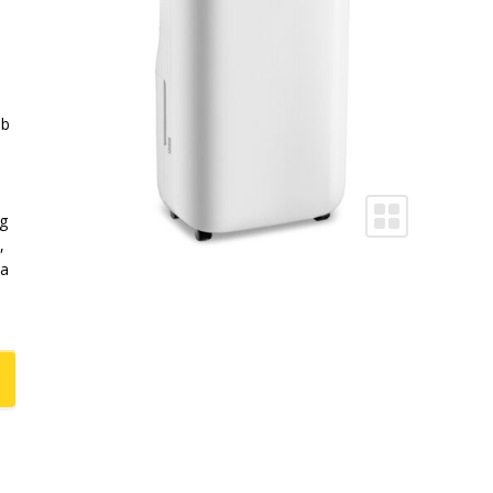
a
ib
i
ng
,
ja