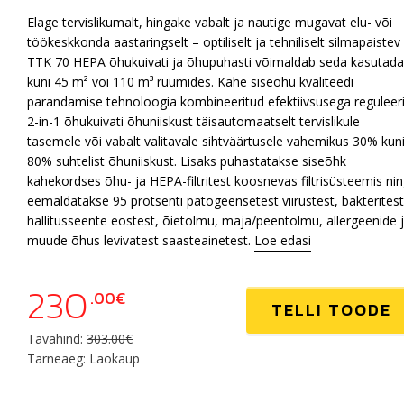
Elage tervislikumalt, hingake vabalt ja nautige mugavat elu- või
töökeskkonda aastaringselt – optiliselt ja tehniliselt silmapaistev
TTK 70 HEPA õhukuivati ja õhupuhasti ​​võimaldab seda kasutad
kuni 45 m² või 110 m³ ruumides. Kahe siseõhu kvaliteedi
parandamise tehnoloogia kombineeritud efektiivsusega reguleer
2-in-1 õhukuivati ​​õhuniiskust täisautomaatselt tervislikule
tasemele või vabalt valitavale sihtväärtusele vahemikus 30% kun
80% suhtelist õhuniiskust. Lisaks puhastatakse siseõhk
kahekordses õhu- ja HEPA-filtritest koosnevas filtrisüsteemis ni
eemaldatakse 95 protsenti patogeensetest viirustest, bakteritest
hallitusseente eostest, õietolmu, maja/peentolmu, allergeenide 
muude õhus levivatest saasteainetest.
Loe edasi
230
.00€
TELLI TOODE
Tavahind:
303.00€
Tarneaeg: Laokaup