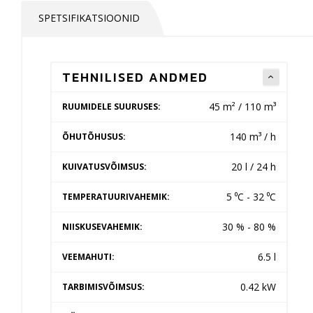
SPETSIFIKATSIOONID
TEHNILISED ANDMED
45 m² / 110 m³
RUUMIDELE SUURUSES:
140 m³ / h
ÕHUTÕHUSUS:
20 l / 24 h
KUIVATUSVÕIMSUS:
5 ⁰C - 32 ⁰C
TEMPERATUURIVAHEMIK:
30 % - 80 %
NIISKUSEVAHEMIK:
6.5 l
VEEMAHUTI:
0.42 kW
TARBIMISVÕIMSUS: