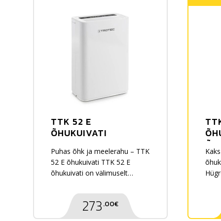
TTK 52 E
TT
ÕHUKUIVATI
ÕH
ÕH
Puhas õhk ja meelerahu – TTK
Kaks
52 E õhukuivati TTK 52 E
õhuk
õhukuivati on välimuselt
Hügr
peaaegu silmapaistmatu, kuid
auto
selle tehnilised omadused ja…
Sobi
273
.00€
125 