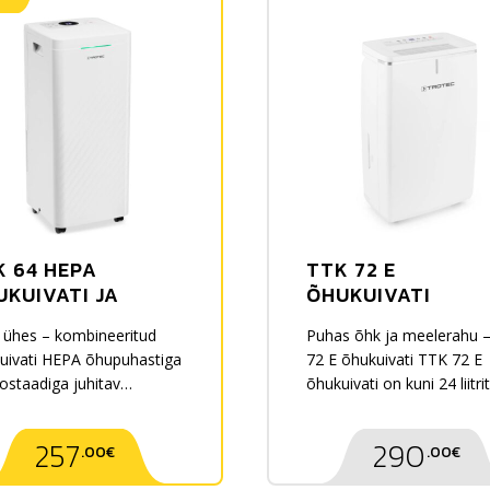
K 64 HEPA
TTK 72 E
UKUIVATI JA
ÕHUKUIVATI
UPUHASTI
 ühes – kombineeritud
Puhas õhk ja meelerahu 
uivati ​​HEPA õhupuhastiga
72 E õhukuivati TTK 72 E
ostaadiga juhitav
õhukuivati on kuni 24 liitrit
maatne õhukuivatus
ööpäevas kuivatav seade
b ruumidesse kuni 50 m² /
257
290
.00€
.00€
m³ Kuivatusvõime…