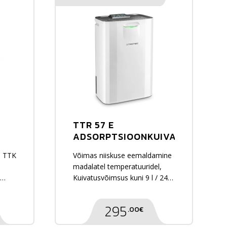
TTR 57 E
ADSORPTSIOONKUIVATI
– TTK
Võimas niiskuse eemaldamine
madalatel temperatuuridel,
Kuivatusvõimsus kuni 9 l / 24
….
h, Energiasäästlik
adsorptsiooni tehnoloogia
295
.00€