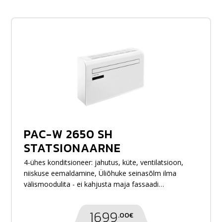
PAC-W 2650 SH
STATSIONAARNE
KONDITSIONEER
4-ühes konditsioneer: jahutus, küte, ventilatsioon,
niiskuse eemaldamine, Üliõhuke seinasõlm ilma
välismoodulita - ei kahjusta maja fassaadi
väljanägemist, Wi-Fi integratsioon ja seadme
juhtimine nutitseadme mobiilirakendusega
1699
.00€